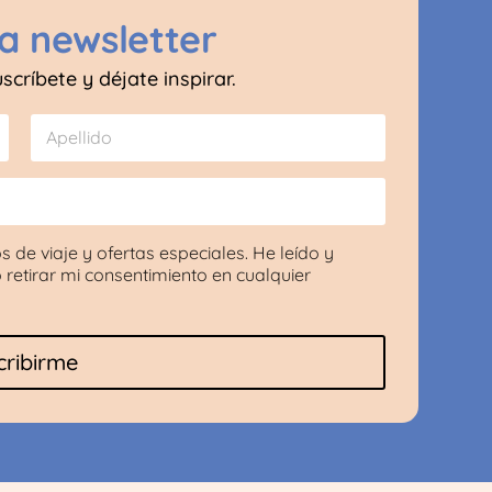
a newsletter
críbete y déjate inspirar.
Apellido
s de viaje y ofertas especiales. He leído y
 retirar mi consentimiento en cualquier
cribirme