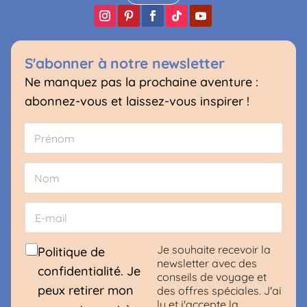
S'abonner à notre newsletter
Ne manquez pas la prochaine aventure :
abonnez-vous et laissez-vous inspirer !
N
C
o
o
m
n
Prénom
*
s
e
n
Nom
t
E
e
-
m
m
e
a
C
Je souhaite recevoir la
Politique de
n
i
o
newsletter avec des
confidentialité. Je
t
l
n
conseils de voyage et
E
*
s
peux retirer mon
des offres spéciales. J'ai
-
e
lu et j'accepte la