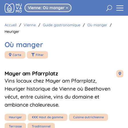
U
Vienne: Où manger

Accueil
/
Vienne
/
Guide gastronomique
/
Où manger
/
Heuriger
Où manger
Carte
Filter


Mayer am Pfarrplatz

Vins locaux chez Mayer am Pfarrplatz,
Heuriger historique de Vienne où Beethoven
vécut, entre cuisine, vins du domaine et
ambiance chaleureuse.
Heuriger
€€€ Haut de gamme
Cuisine autrichienne
Terrasse
Traditionnel