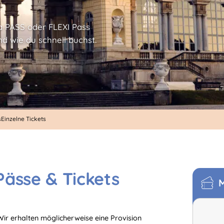
a PASS oder FLEXI Pass
nd wie du schnell buchst.
s
Einzelne Tickets
Pässe & Tickets
M
. Wir erhalten möglicherweise eine Provision