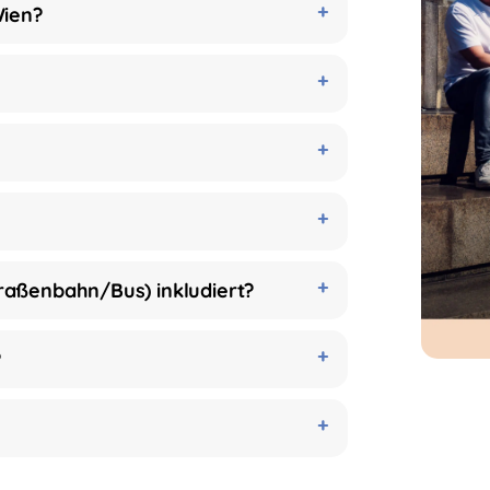
Wien?
traßenbahn/Bus) inkludiert?
?