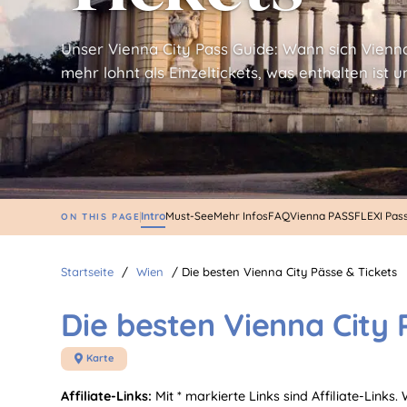
Unser Vienna City Pass Guide: Wann sich Vienn
mehr lohnt als Einzeltickets, was enthalten ist u
Intro
Must-See
Mehr Infos
FAQ
Vienna PASS
FLEXI Pas
ON THIS PAGE
Startseite
/
Wien
/
Die besten Vienna City Pässe & Tickets
Die besten Vienna City 
Karte

Affiliate-Links:
Mit * markierte Links sind Affiliate-Links