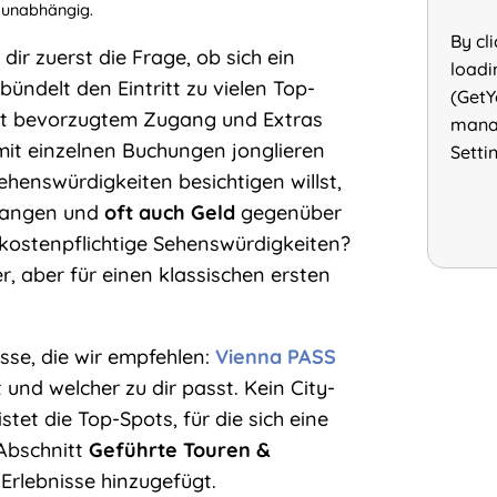
 unabhängig.
By cl
dir zuerst die Frage, ob sich ein
loadi
 bündelt den Eintritt zu vielen Top-
(GetY
mit bevorzugtem Zugang und Extras
manag
mit einzelnen Buchungen jonglieren
Setti
enswürdigkeiten besichtigen willst,
hlangen und
oft auch Geld
gegenüber
i kostenpflichtige Sehenswürdigkeiten?
r, aber für einen klassischen ersten
ässe, die wir empfehlen:
Vienna PASS
t und welcher zu dir passt. Kein City-
istet die Top-Spots, für die sich eine
Abschnitt
Geführte Touren &
Erlebnisse hinzugefügt.