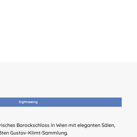
Sightseeing
Ku
risches Barockschloss in Wien mit eleganten Sälen,
Das
ößten Gustav-Klimt-Sammlung.
Sam