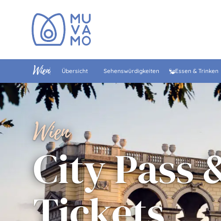
Wien
Übersicht
Sehenswürdigkeiten
Essen & Trinken
Wien
City Pass 
Tickets