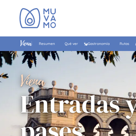
Viena
Resumen
Qué ver
Gastronomía
Rutas
Viena
Entradas 
pases