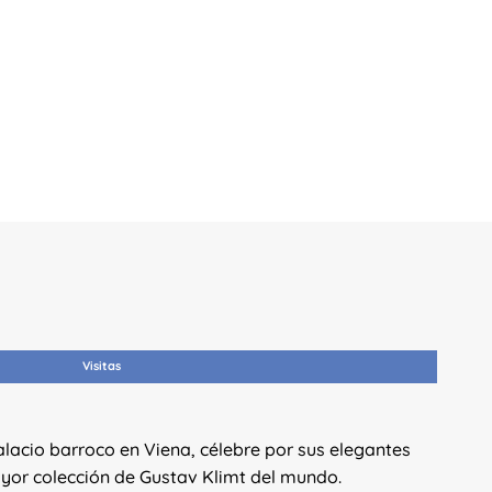
Visitas
Mu
alacio barroco en Viena, célebre por sus elegantes
El 
ayor colección de Gustav Klimt del mundo.
ant