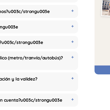
os?u003c/strongu003e
ongu003e
)?u003c/strongu003e
ico (metro/tranvía/autobús)?
ción y la validez?
 en cuenta?u003c/strongu003e