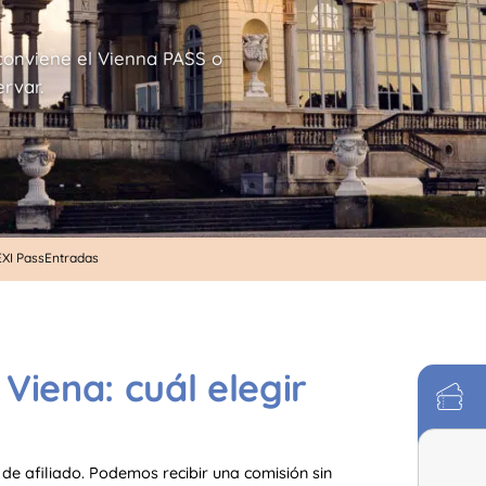
conviene el Vienna PASS o
rvar.
XI Pass
Entradas
Viena: cuál elegir
de afiliado. Podemos recibir una comisión sin