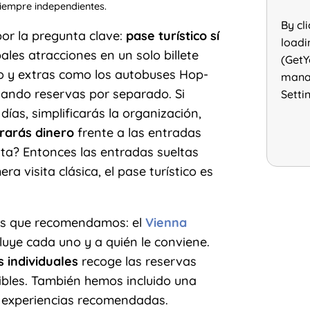
siempre independientes.
By cl
por la pregunta clave:
pase turístico sí
loadi
ales atracciones en un solo billete
(GetY
o y extras como los autobuses Hop-
manag
nando reservas por separado. Si
Setti
ías, simplificarás la organización,
rarás dinero
frente a las entradas
sta? Entonces las entradas sueltas
a visita clásica, el pase turístico es
es que recomendamos: el
Vienna
luye cada uno y a quién le conviene.
 individuales
recoge las reservas
dibles. También hemos incluido una
experiencias recomendadas.