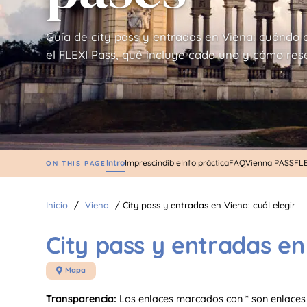
Guía de city pass y entradas en Viena: cuándo 
el FLEXI Pass, qué incluye cada uno y cómo rese
Intro
Imprescindible
Info práctica
FAQ
Vienna PASS
FLE
ON THIS PAGE
Inicio
/
Viena
/
City pass y entradas en Viena: cuál elegir
City pass y entradas en 
Mapa

Transparencia:
Los enlaces marcados con * son enlaces 