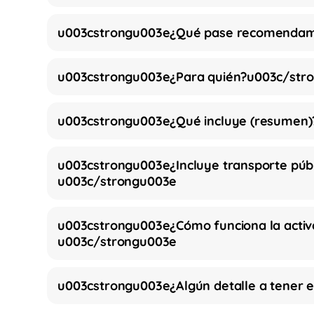
u003cstrongu003e¿Qué pase recomendam
u003cstrongu003e¿Para quién?u003c/str
u003cstrongu003e¿Qué incluye (resumen
u003cstrongu003e¿Incluye transporte públ
u003c/strongu003e
u003cstrongu003e¿Cómo funciona la activa
u003c/strongu003e
u003cstrongu003e¿Algún detalle a tener