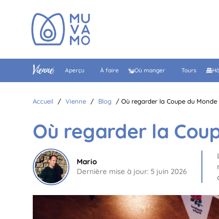
Vienne
Aperçu
À faire
Où manger
Tours
Hô
Accueil
/
Vienne
/
Blog
/
Où regarder la Coupe du Monde
Où regarder la Cou
Mario
Dernière mise à jour: 5 juin 2026