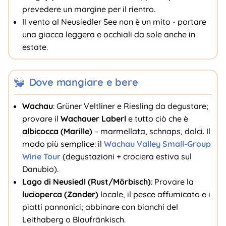
prevedere un margine per il rientro.
Il vento al Neusiedler See non è un mito - portare
una giacca leggera e occhiali da sole anche in
estate.
Dove mangiare e bere
Wachau
: Grüner Veltliner e Riesling da degustare;
provare il
Wachauer Laberl
e tutto ciò che è
albicocca (Marille)
– marmellata, schnaps, dolci. Il
modo più semplice: il
Wachau Valley Small-Group
Wine Tour
(degustazioni + crociera estiva sul
Danubio).
Lago di Neusiedl (Rust/Mörbisch)
: Provare la
lucioperca (Zander)
locale, il pesce affumicato e i
piatti pannonici; abbinare con bianchi del
Leithaberg o Blaufränkisch.