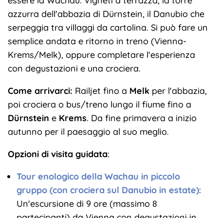
essere la Wachau. Vigneti a terrazza, la torre
azzurra dell'abbazia di Dürnstein, il Danubio che
serpeggia tra villaggi da cartolina. Si può fare un
semplice andata e ritorno in treno (Vienna-
Krems/Melk), oppure completare l'esperienza
con degustazioni e una crociera.
Come arrivarci:
Railjet fino a
Melk
per l'abbazia,
poi crociera o bus/treno lungo il fiume fino a
Dürnstein
e
Krems
. Da fine primavera a inizio
autunno per il paesaggio al suo meglio.
Opzioni di visita guidata
:
Tour enologico della Wachau in piccolo
gruppo (con crociera sul Danubio in estate)
:
Un'escursione di 9 ore (massimo 8
partecipanti) da Vienna con degustazioni in