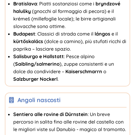
Bratislava
: Piatti sostanziosi come i
bryndzové
halušky
(gnocchi al formaggio di pecora) e il
krémeš (millefoglie locale); le birre artigianali
slovacche sono ottime.
Budapest
: Classici di strada come il
lángos
e il
kürtőskalács
(dolce a camino), più stufati ricchi di
paprika – lasciare spazio.
Salisburgo e Hallstatt
: Pesce alpino
(
Saibling/salmerino
), zuppe consistenti e un
dolce da condividere –
Kaiserschmarrn
o
Salzburger Nockerl
.
Angoli nascosti
Sentiero alle rovine di Dürnstein
: Un breve
percorso in salita fino alle rovine del castello con
le migliori viste sul Danubio - magico al tramonto.