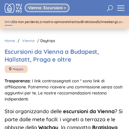
da Vienna
U
Vienna: Escursioni

Intro
Da non perdere
La nostra opinione
Wachau
Bratislava
Schneeberg
Laxenb
Home
/
Vienna
/
Daytrips
Escursioni da Vienna a Budapest,
Hallstatt, Praga e oltre
Mappa

Trasparenza:
I link contrassegnati con * sono link di
affiliazione. Potremmo ricevere una commissione senza costi
aggiuntivi per te. Le nostre raccomandazioni restano
indipendenti.
Stai organizzando delle
escursioni da Vienna
? Si
parte dalle mete facili: i vigneti a terrazza e le
abbazie della
Wachau
, la compatta
Bratislava