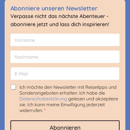
Abonniere unseren Newsletter
Verpasse nicht das nächste Abenteuer -
abonniere jetzt und lass dich inspirieren!
N
*
a
S
m
p
Vorname
e
r
*
a
c
Nachname
h
E
e
-
N
M
a
a
D
Ich möchte den Newsletter mit Reisetipps und
m
i
S
Sonderangeboten erhalten. Ich habe die
e
l
G
Datenschutzerklärung
gelesen und akzeptiere
*
V
sie. Ich kann meine Einwilligung jederzeit
O
widerrufen.
*
-
Z
u
Abonnieren