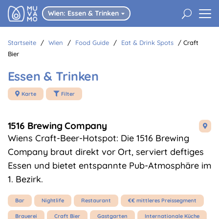
U
Wien: Essen & Trinken

Startseite
/
Wien
/
Food Guide
/
Eat & Drink Spots
/
Craft
Bier
Essen & Trinken
Karte
Filter


1516 Brewing Company

Wiens Craft-Beer-Hotspot: Die 1516 Brewing
Company braut direkt vor Ort, serviert deftiges
Essen und bietet entspannte Pub-Atmosphäre im
1. Bezirk.
Bar
Nightlife
Restaurant
€€ mittleres Preissegment
Brauerei
Craft Bier
Gastgarten
Internationale Küche