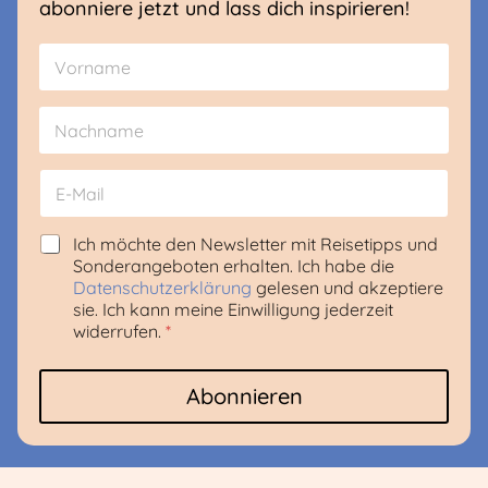
abonniere jetzt und lass dich inspirieren!
N
a
m
Vorname
e
*
Nachname
E
-
M
a
D
D
Ich möchte den Newsletter mit Reisetipps und
i
S
S
Sonderangeboten erhalten. Ich habe die
l
G
G
Datenschutzerklärung
gelesen und akzeptiere
*
V
V
sie. Ich kann meine Einwilligung jederzeit
O
O
widerrufen.
*
-
-
Z
Z
u
u
Abonnieren
s
s
t
t
i
i
m
m