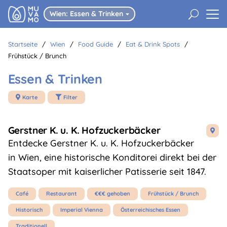
U
Wien: Essen & Trinken

Startseite
/
Wien
/
Food Guide
/
Eat & Drink Spots
/
Frühstück / Brunch
Essen & Trinken
Karte
Filter


Gerstner K. u. K. Hofzuckerbäcker

Entdecke Gerstner K. u. K. Hofzuckerbäcker
in Wien, eine historische Konditorei direkt bei der
Staatsoper mit kaiserlicher Patisserie seit 1847.
Café
Restaurant
€€€ gehoben
Frühstück / Brunch
Historisch
Imperial Vienna
Österreichisches Essen
Traditionell