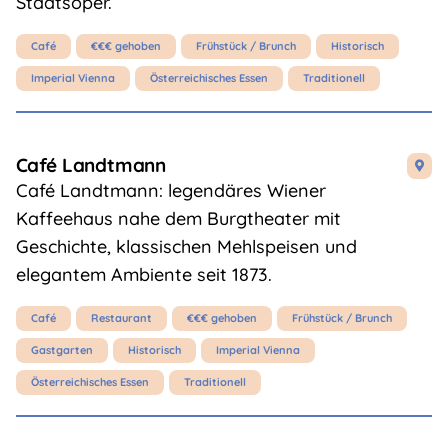
Staatsoper.
Café
€€€ gehoben
Frühstück / Brunch
Historisch
Imperial Vienna
Österreichisches Essen
Traditionell
Café Landtmann

Café Landtmann: legendäres Wiener
Kaffeehaus nahe dem Burgtheater mit
Geschichte, klassischen Mehlspeisen und
elegantem Ambiente seit 1873.
Café
Restaurant
€€€ gehoben
Frühstück / Brunch
Gastgarten
Historisch
Imperial Vienna
Österreichisches Essen
Traditionell