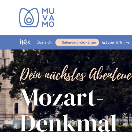
Wien
Übersicht
Sehenswürdigkeiten
Essen & Trinken
Dein nächstes Abenteue
Mozart-
Denkmal