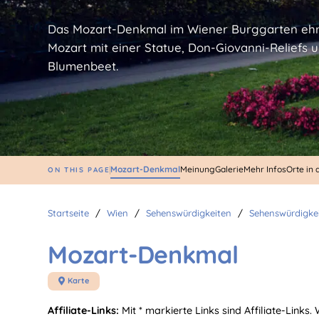
Das Mozart-Denkmal im Wiener Burggarten eh
Mozart mit einer Statue, Don-Giovanni-Reliefs 
Blumenbeet.
Mozart-Denkmal
Meinung
Galerie
Mehr Infos
Orte in
ON THIS PAGE
Startseite
/
Wien
/
Sehenswürdigkeiten
/
Sehenswürdigke
Mozart-Denkmal
Karte

Affiliate-Links:
Mit * markierte Links sind Affiliate-Links