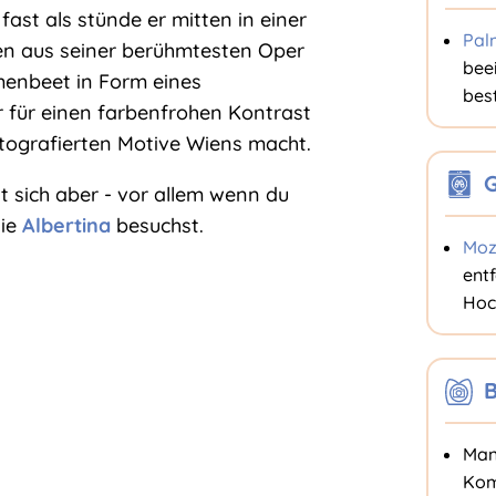
fast als stünde er mitten in einer
Pal
nen aus seiner berühmtesten Oper
bee
umenbeet in Form eines
bes
 für einen farbenfrohen Kontrast
tografierten Motive Wiens macht.
G
t sich aber - vor allem wenn du
die
Albertina
besuchst.
Moz
ent
Hoc
B
Man
Kom