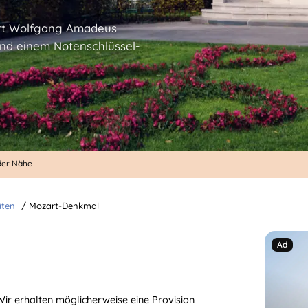
rt Wolfgang Amadeus
und einem Notenschlüssel-
 der Nähe
iten
/
Mozart-Denkmal
. Wir erhalten möglicherweise eine Provision