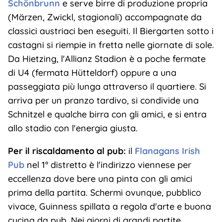
Schönbrunn
e serve birre di produzione propria
(Märzen, Zwickl, stagionali) accompagnate da
classici austriaci ben eseguiti. Il Biergarten sotto i
castagni si riempie in fretta nelle giornate di sole.
Da Hietzing, l'Allianz Stadion è a poche fermate
di U4 (fermata Hütteldorf) oppure a una
passeggiata più lunga attraverso il quartiere. Si
arriva per un pranzo tardivo, si condivide una
Schnitzel e qualche birra con gli amici, e si entra
allo stadio con l'energia giusta.
Per il riscaldamento al pub:
il
Flanagans Irish
Pub
nel 1° distretto è l'indirizzo viennese per
eccellenza dove bere una pinta con gli amici
prima della partita. Schermi ovunque, pubblico
vivace, Guinness spillata a regola d'arte e buona
cucina da pub. Nei giorni di grandi partite