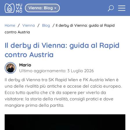
U
Vienna: Blog

Home
/
Vienna
/
Blog
/
Il derby di Vienna: guida al Rapid
contro Austria
Il derby di Vienna: guida al Rapid
contro Austria
Mario
Ultimo aggiornamento: 3 Luglio 2026
Il derby di Vienna tra SK Rapid Wien e FK Austria Wien è
una delle rivalità più antiche e accese del calcio europeo.
Ecco tutto quello che c’è da sapere per viverlo da
visitatore: la storia della rivalità, consigli pratici e dove
mangiare prima della partita.