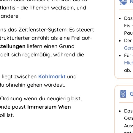
K
lantis - die Themen wechseln, und
 andere.
Das
Eis 
ens das Zeitfenster-System: Es steuert
Pau
kturierter anfühlt als eine Freilauf-
Der
tellungen
liefern einen Grund
Ger
elt sich regelmäßig, während die
Für
Mic
ab.
e
liegt zwischen
Kohlmarkt
und
 du ohnehin gehen würdest.
G
n Ordnung wenn du neugierig bist,
tunde passt
Immersium Wien
Das 
l ist.
Öst
Aus