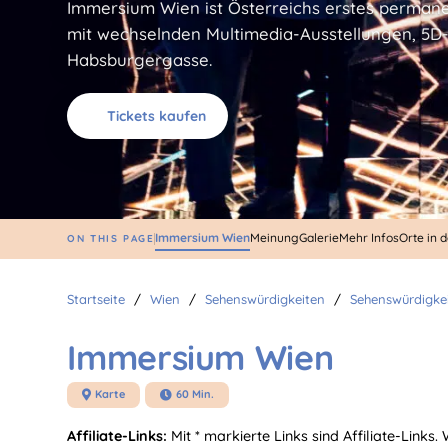
Immersium Wien ist Österreichs erstes perman
mit wechselnden Multimedia-Ausstellungen, 5D
Habsburgergasse.
Tickets kaufen
Immersium Wien
Meinung
Galerie
Mehr Infos
Orte in 
ON THIS PAGE
Startseite
/
Wien
/
Sehenswürdigkeiten
/
Sehenswürdigke
Immersium Wien
Karte
60 Min.


Affiliate-Links:
Mit * markierte Links sind Affiliate-Links