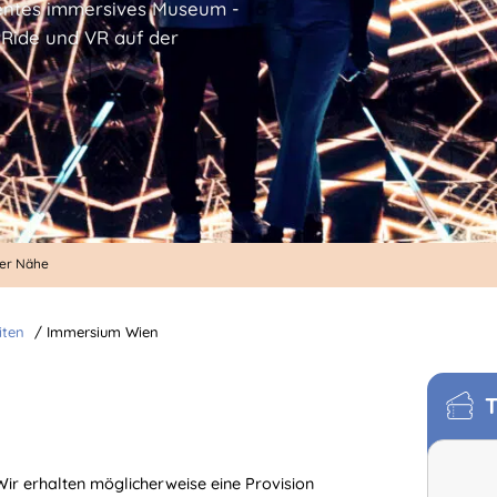
entes immersives Museum -
-Ride und VR auf der
der Nähe
iten
/
Immersium Wien
T
. Wir erhalten möglicherweise eine Provision