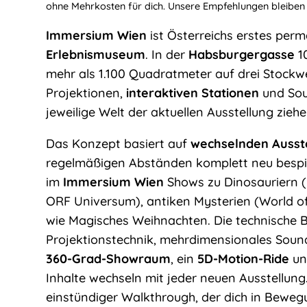
ohne Mehrkosten für dich. Unsere Empfehlungen bleiben
Immersium Wien
ist Österreichs erstes pe
Erlebnismuseum
. In der
Habsburgergasse
10
mehr als 1.100 Quadratmeter auf drei Stockwe
Projektionen,
interaktiven Stationen
und Soun
jeweilige Welt der aktuellen Ausstellung ziehe
Das Konzept basiert auf
wechselnden Ausst
regelmäßigen Abständen komplett neu bespiel
im
Immersium Wien
Shows zu Dinosauriern (Ju
ORF Universum), antiken Mysterien (World of
wie Magisches Weihnachten. Die technische Ba
Projektionstechnik, mehrdimensionales Soun
360-Grad-Showraum
, ein
5D-Motion-Ride
un
Inhalte wechseln mit jeder neuen Ausstellun
einstündiger Walkthrough, der dich in Bewegu