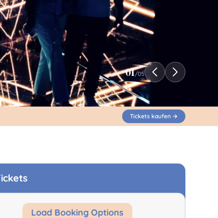
01
/
05
Tickets kaufen →
ickets
Load Booking Options