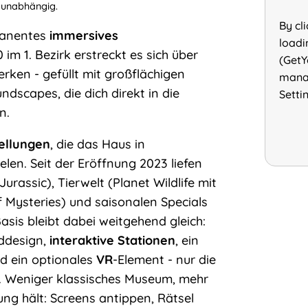
 unabhängig.
By cl
rmanentes
immersives
loadi
 im 1. Bezirk erstreckt es sich über
(GetY
rken - gefüllt mit großflächigen
manag
dscapes, die dich direkt in die
Setti
n.
ellungen
, die das Haus in
en. Seit der Eröffnung 2023 liefen
rassic), Tierwelt (Planet Wildlife mit
 Mysteries) und saisonalen Specials
sis bleibt dabei weitgehend gleich:
ddesign,
interaktive Stationen
, ein
d ein optionales
VR
-Element - nur die
g. Weniger klassisches Museum, mehr
ng hält: Screens antippen, Rätsel