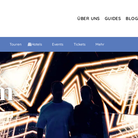
ÜBER UNS
GUIDES
BLO
Touren
Hotels
Events
Tickets
Mehr
r
m