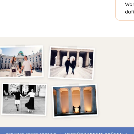
War
daf