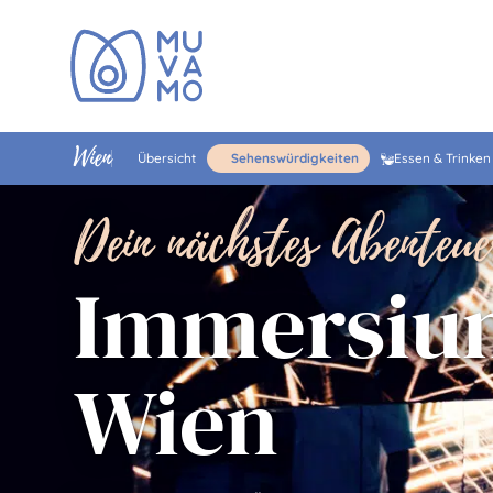
Wien
Übersicht
Sehenswürdigkeiten
Essen & Trinken
Dein nächstes Abenteue
Immersiu
Wien