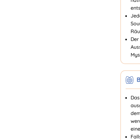
nat
ent
Jed
Sou
Räu
Der
Aus
Myst
B
Das
aus
dem
wer
eine
Fall