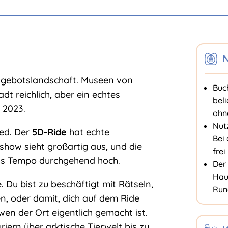
N
Angebotslandschaft. Museen von
Buc
dt reichlich, aber ein echtes
beli
 2023.
ohne
Nutz
ied. Der
5D-Ride
hat echte
Bei 
show sieht großartig aus, und die
frei
as Tempo durchgehend hoch.
Der
Hau
 Du bist zu beschäftigt mit Rätseln,
Run
n, oder damit, dich auf dem Ride
en der Ort eigentlich gemacht ist.
iern über arktische Tierwelt bis zu