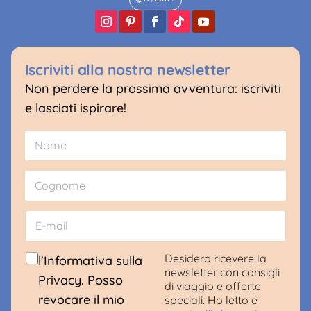
Iscriviti alla nostra newsletter
Non perdere la prossima avventura: iscriviti
e lasciati ispirare!
N
E
o
-
m
m
Nome
e
a
*
i
l
Cognome
G
E
D
-
P
m
R
a
C
Desidero ricevere la
l'Informativa sulla
C
i
o
newsletter con consigli
Privacy. Posso
o
l
n
di viaggio e offerte
n
*
s
revocare il mio
speciali. Ho letto e
s
e