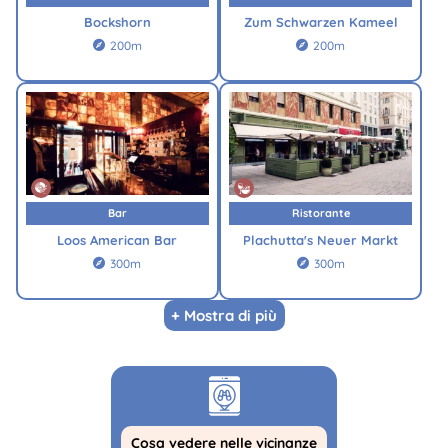
Bockshorn
Zum Schwarzen Kameel
200m
200m


Bar
Ristorante
Loos American Bar
Plachutta's Neuer Markt
300m
300m


+ Mostra di più
Cosa vedere nelle vicinanze