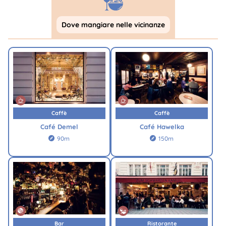
Dove mangiare nelle vicinanze
Caffè
Caffè
Café Demel
Café Hawelka
90m
150m


Bar
Ristorante