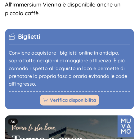
All'Immersium Vienna è disponibile anche un
piccolo caffè.
Biglietti
Conviene acquistare i biglietti online in anticipo,
soprattutto nei giorni di maggiore affluenza. È più
comodo rispetto all'acquisto in loco e permette di
prenotare la propria fascia oraria evitando le code
all'ingresso.
Verifica disponibilità
