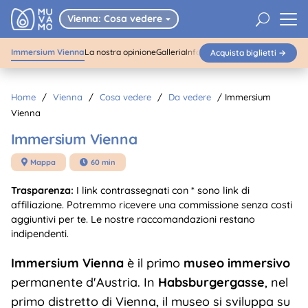
01
/
04
Immersium Vienna
U
Vienna: Cosa vedere

Immersium Vienna
La nostra opinione
Galleria
Info pratiche
Nelle vicinanze
Acquista biglietti →
Acquista biglietti
Home
/
Vienna
/
Cosa vedere
/
Da vedere
/
Immersium
Vienna
Immersium Vienna
Mappa
60 min


Trasparenza:
I link contrassegnati con * sono link di
affiliazione. Potremmo ricevere una commissione senza costi
aggiuntivi per te. Le nostre raccomandazioni restano
indipendenti.
Immersium Vienna
è il primo
museo immersivo
permanente d'Austria. In
Habsburgergasse
, nel
primo distretto di Vienna, il museo si sviluppa su