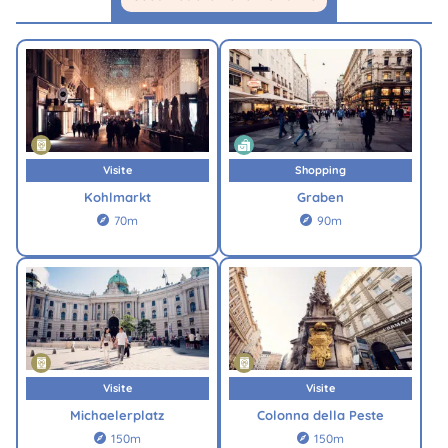
Visite
Shopping
Kohlmarkt
Graben
70m
90m


Visite
Visite
Michaelerplatz
Colonna della Peste
150m
150m

