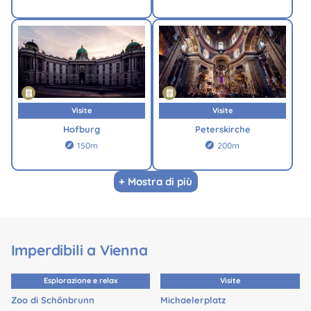
Visite
Visite
Hofburg
Peterskirche
150m
200m


+ Mostra di più
Imperdibili a Vienna
Esplorazione e relax
Visite
Zoo di Schönbrunn
Michaelerplatz