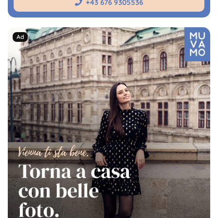
+43 676 9305536
