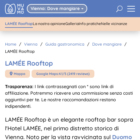
01
/
03
LAMÉE Rooftop
U
Vienna: Dove mangiare

LAMÉE Rooftop
La nostra opinione
Galleria
Info pratiche
Nelle vicinanze
Home
/
Vienna
/
Guida gastronomica
/
Dove mangiare
/
LAMÉE Rooftop
LAMÉE Rooftop
Mappa
Google Maps:
4.1/5 (2419 reviews)

Trasparenza:
I link contrassegnati con * sono link di
affiliazione. Potremmo ricevere una commissione senza costi
aggiuntivi per te. Le nostre raccomandazioni restano
indipendenti.
LAMÉE Rooftop è un elegante rooftop bar sopra
l'Hotel LAMÉE, nel primo distretto storico di
Vienna. Noto per la vista ravvicinata sul
Duomo