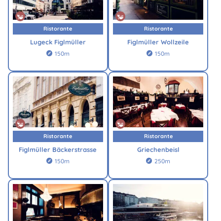
Ristorante
Ristorante
Lugeck Figlmüller
Figlmüller Wollzeile
150m
150m


Ristorante
Ristorante
Figlmüller Bäckerstrasse
Griechenbeisl
150m
250m

