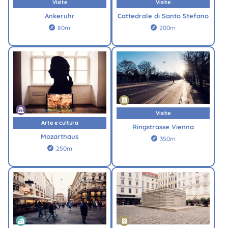
Visite
Visite
Ankeruhr
Cattedrale di Santo Stefano
80m
200m


Visite
Arte e cultura
Ringstrasse Vienna
Mozarthaus
350m

250m
