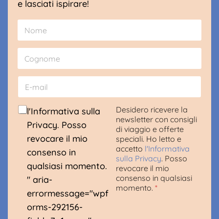
e lasciati ispirare!
N
G
o
D
m
P
Nome
e
R
*
N
o
Cognome
m
E
e
-
*
m
a
C
Desidero ricevere la
l'Informativa sulla
i
o
newsletter con consigli
Privacy. Posso
l
n
di viaggio e offerte
*
s
revocare il mio
speciali. Ho letto e
e
accetto
l'Informativa
consenso in
n
sulla Privacy
. Posso
s
qualsiasi momento.
revocare il mio
o
consenso in qualsiasi
" aria-
G
momento.
*
D
errormessage="wpf
P
orms-292156-
R