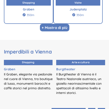
Shopping
Visite
Graben
Judenplatz
350m
350m


+ Mostra di più
Imperdibili a Vienna
Shopping
Arte e cultura
Graben
Burgtheater
Il Graben, elegante via pedonale
Il Burgtheater di Vienna è il
nel cuore di Vienna, tra boutique
Teatro Nazionale austriaco, un
di lusso, monumenti barocchi e
gioiello neorinascimentale con
caffè storici nel primo distretto.
spettacoli di altissimo livello e
interni storici.