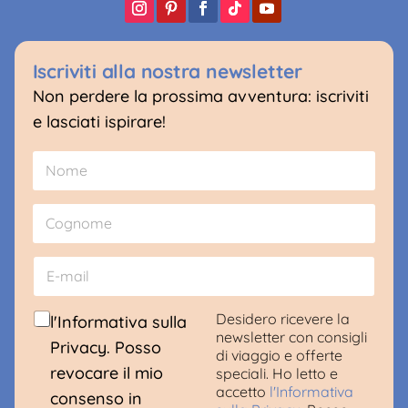
Iscriviti alla nostra newsletter
Non perdere la prossima avventura: iscriviti
e lasciati ispirare!
N
o
m
Nome
e
*
Cognome
E
-
m
a
C
Desidero ricevere la
l'Informativa sulla
i
o
newsletter con consigli
Privacy. Posso
l
n
di viaggio e offerte
*
s
revocare il mio
speciali. Ho letto e
e
accetto
l'Informativa
consenso in
n