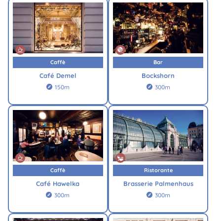
Caffè
Bar
Café Demel
Bockshorn
150m
300m


Caffè
Ristorante
Café Hawelka
Brasserie Palmenhaus
300m
300m

