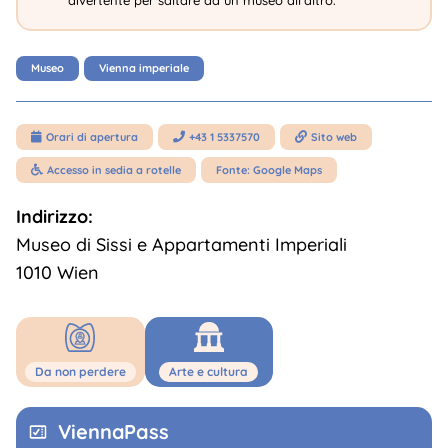
divertente per saltare da un museo all'altro.
Museo
Vienna imperiale
Orari di apertura
+43 1 5337570
Sito web



Accesso in sedia a rotelle
Fonte: Google Maps

Indirizzo:
Museo di Sissi e Appartamenti Imperiali
1010 Wien
Da non perdere
Arte e cultura
ViennaPass