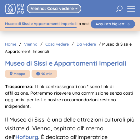
Museo di Sissi e
U
Vienna: Cosa vedere
Appartamenti Imperiali

Museo di Sissi e Appartamenti Imperiali
La nostra opinione
Galleria
Info prati
Acquista biglietti →
Acquista biglietti
Home
/
Vienna
/
Cosa vedere
/
Da vedere
/
Museo di Sissi e
Appartamenti Imperiali
Museo di Sissi e Appartamenti Imperiali
Mappa
90 min


Trasparenza:
I link contrassegnati con * sono link di
affiliazione. Potremmo ricevere una commissione senza costi
aggiuntivi per te. Le nostre raccomandazioni restano
indipendenti.
Il Museo di Sissi è una delle attrazioni culturali più
visitate di Vienna, ospitato all'interno
dell'
Hofburg
. È dedicato all'imperatrice