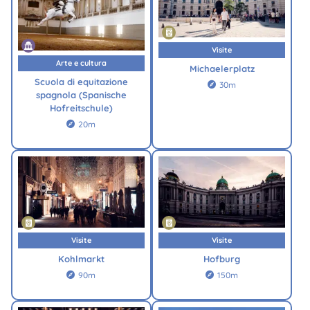
Visite
Arte e cultura
Michaelerplatz
Scuola di equitazione
30m

spagnola (Spanische
Hofreitschule)
20m

Visite
Visite
Kohlmarkt
Hofburg
90m
150m

