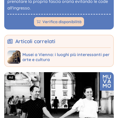
prenotare la propria fascia oraria evitando le code
all'ingresso.
Verifica disponibilità

Articoli correlati
Musei a Vienna: i luoghi più interessanti per
arte e cultura