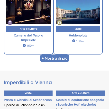
Arte e cultura
Visite
Camera del Tesoro
Heldenplatz
Imperiale
150m

150m

+ Mostra di più
Imperdibili a Vienna
Visite
Arte e cultura
Parco e Giardini di Schönbrunn
Scuola di equitazione spagnola
(Spanische Hofreitschule)
Il parco di Schönbrunn è un