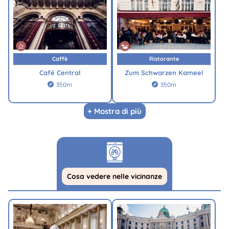
Caffè
Ristorante
Café Central
Zum Schwarzen Kameel
350m
350m


+ Mostra di più
Cosa vedere nelle vicinanze