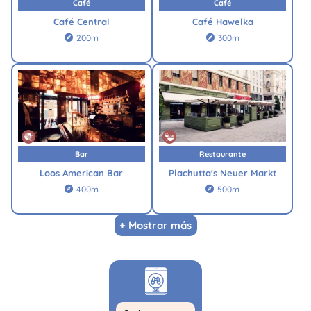
Café
Café
Café Central
Café Hawelka
200m
300m


Bar
Restaurante
Loos American Bar
Plachutta's Neuer Markt
400m
500m


+ Mostrar más