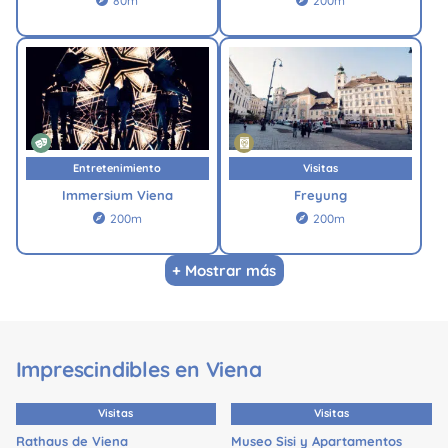
80m
200m
Entretenimiento
Visitas
Immersium Viena
Freyung
200m
200m


+ Mostrar más
Imprescindibles en Viena
Visitas
Visitas
Rathaus de Viena
Museo Sisi y Apartamentos