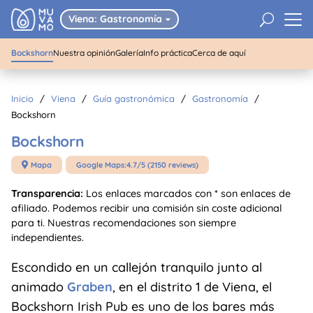
01
/
03
Bockshorn
U
Viena: Gastronomía

Bockshorn
Nuestra opinión
Galería
Info práctica
Cerca de aquí
Inicio
/
Viena
/
Guía gastronómica
/
Gastronomía
/
Bockshorn
Bockshorn
Mapa
Google Maps:
4.7/5 (2150 reviews)

Transparencia:
Los enlaces marcados con * son enlaces de
afiliado. Podemos recibir una comisión sin coste adicional
para ti. Nuestras recomendaciones son siempre
independientes.
Escondido en un callejón tranquilo junto al
animado
Graben
, en el distrito 1 de Viena, el
Bockshorn Irish Pub es uno de los bares más