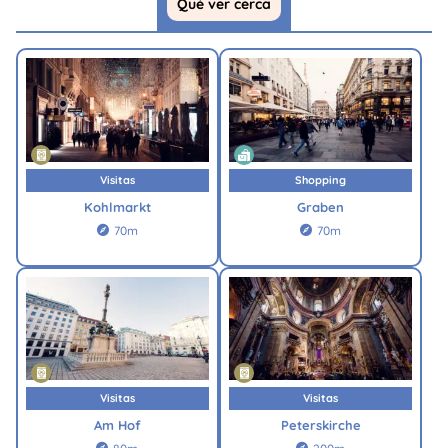
Qué ver cerca
Visitas
Shopping
Kohlmarkt
Graben
70m
70m


Visitas
Visitas
Am Hof
Peterskirche

