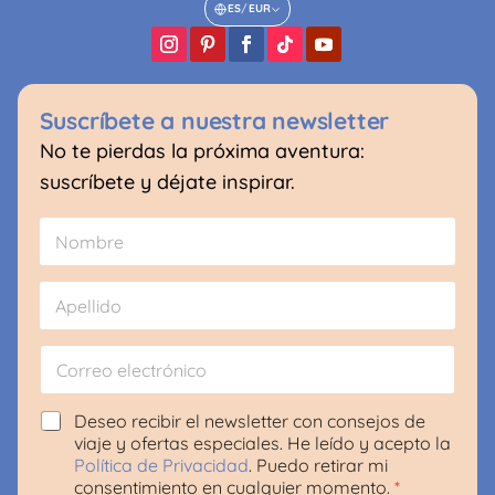
ES
/
EUR
Suscríbete a nuestra newsletter
No te pierdas la próxima aventura:
suscríbete y déjate inspirar.
N
o
m
Nombre
b
r
e
Apellido
*
C
o
r
r
A
Deseo recibir el newsletter con consejos de
e
c
viaje y ofertas especiales. He leído y acepto la
o
u
Política de Privacidad
. Puedo retirar mi
e
e
consentimiento en cualquier momento.
*