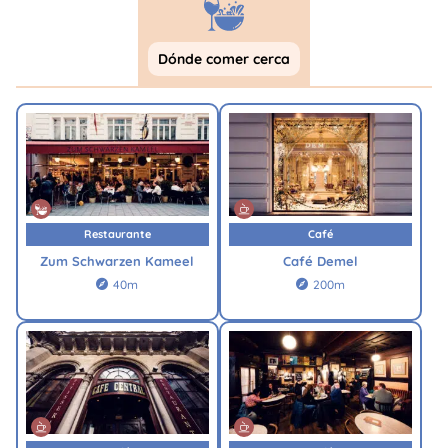
Dónde comer cerca
Restaurante
Café
Zum Schwarzen Kameel
Café Demel
40m
200m

