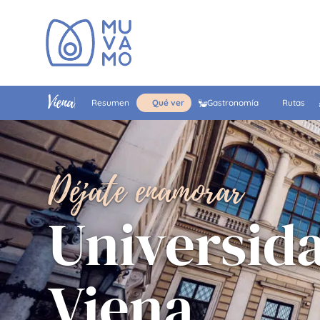
Viena
Resumen
Qué ver
Gastronomía
Rutas
Déjate enamorar
Universid
Viena