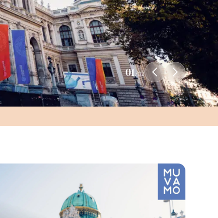
01
/
02