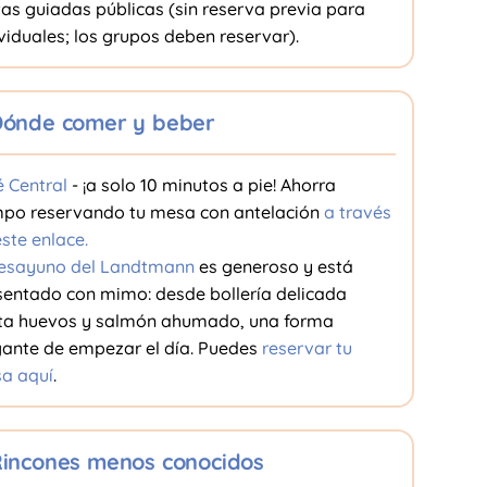
tas guiadas públicas (sin reserva previa para
viduales; los grupos deben reservar).
ónde comer y beber
é Central
- ¡a solo 10 minutos a pie! Ahorra
mpo reservando tu mesa con antelación
a través
ste enlace.
esayuno del Landtmann
es generoso y está
sentado con mimo: desde bollería delicada
ta huevos y salmón ahumado, una forma
gante de empezar el día. Puedes
reservar tu
a aquí
.
incones menos conocidos