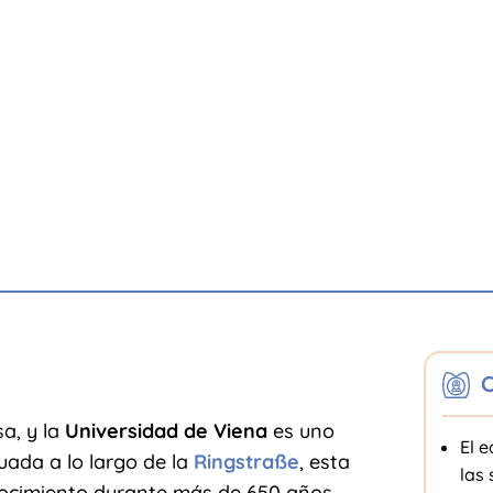
C
a, y la
Universidad de Viena
es uno
El e
ada a lo largo de la
Ringstraße
, esta
las 
onocimiento durante más de 650 años.