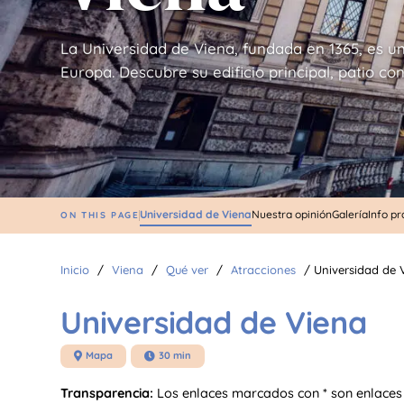
La Universidad de Viena, fundada en 1365, es u
Europa. Descubre su edificio principal, patio con
Universidad de Viena
Nuestra opinión
Galería
Info pr
ON THIS PAGE
Inicio
/
Viena
/
Qué ver
/
Atracciones
/
Universidad de 
Universidad de Viena
Mapa
30 min


Transparencia:
Los enlaces marcados con * son enlaces 