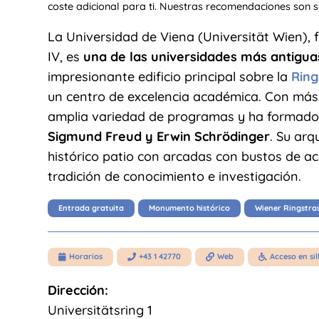
coste adicional para ti. Nuestras recomendaciones son 
La Universidad de Viena (Universität Wien),
IV, es
una de las universidades más antigua
impresionante edificio principal sobre la
Ring
un centro de excelencia académica. Con más 
amplia variedad de programas y ha formado 
Sigmund Freud y Erwin Schrödinger
. Su arq
histórico patio con arcadas con bustos de ac
tradición de conocimiento e investigación.
Entrada gratuita
Monumento histórico
Wiener Ringstra
Horarios
+43 1 42770
Web
Acceso en sil




Dirección:
Universitätsring 1