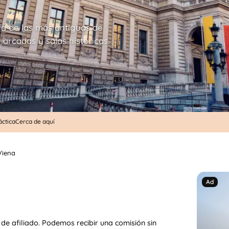
na de las más antiguas de
 arcadas y salas históricas.
áctica
Cerca de aquí
Viena
de afiliado. Podemos recibir una comisión sin