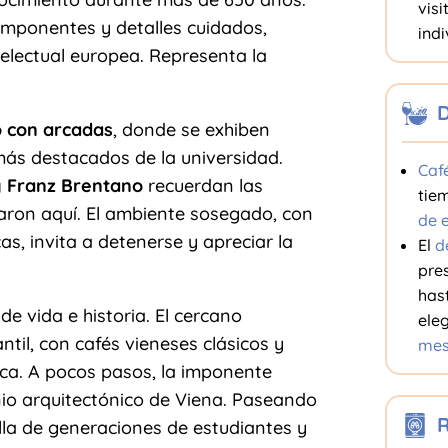
visi
imponentes y detalles cuidados,
indi
ntelectual europea. Representa la
D
o con arcadas
, donde se exhiben
ás destacados de la universidad.
Caf
y Franz Brentano
recuerdan las
tie
taron aquí. El ambiente sosegado, con
de e
as, invita a detenerse y apreciar la
El
d
pre
has
de vida e historia. El cercano
ele
til, con cafés vieneses clásicos y
mes
ica. A pocos pasos, la imponente
nio arquitectónico de Viena. Paseando
R
ella de generaciones de estudiantes y