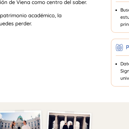
ión de Viena como centro del saber.
Bus
el patrimonio académico, la
estu
uedes perder.
prin
P
Dat
Sig
uni