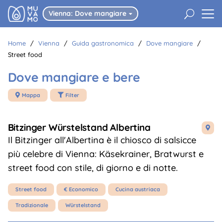
U
Vienna: Dove mangiare

Home
/
Vienna
/
Guida gastronomica
/
Dove mangiare
/
Street food
Dove mangiare e bere
Mappa
Filter


Bitzinger Würstelstand Albertina

Il Bitzinger all'Albertina è il chiosco di salsicce
più celebre di Vienna: Käsekrainer, Bratwurst e
street food con stile, di giorno e di notte.
Street food
€ Economico
Cucina austriaca
Tradizionale
Würstelstand