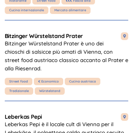
Ristorante
Street food
€€€ Fascia alta
Cucina internazionale
Mercato alimentare
Bitzinger Würstelstand Prater

Bitzinger Würstelstand Prater è uno dei
chioschi di salsicce più amati di Vienna, con
street food austriaco classico accanto al Prater e
alla Riesenrad.
Street food
€ Economico
Cucina austriaca
Tradizionale
Würstelstand
Leberkas Pepi

Leberkas Pepi è il locale cult di Vienna per il
Leberkäse, il polpettone caldo austriaco servito