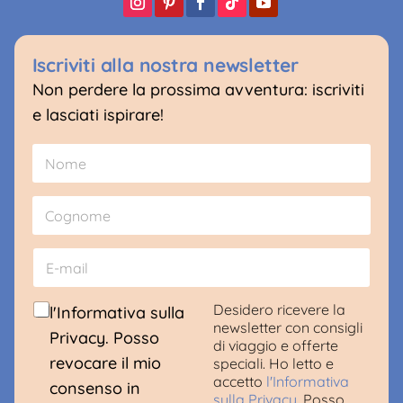
Iscriviti alla nostra newsletter
Non perdere la prossima avventura: iscriviti
e lasciati ispirare!
N
o
m
Nome
e
*
Cognome
E
-
m
a
C
N
Desidero ricevere la
l'Informativa sulla
i
o
o
newsletter con consigli
Privacy. Posso
l
n
m
di viaggio e offerte
*
s
e
revocare il mio
speciali. Ho letto e
e
L
accetto
l'Informativa
consenso in
n
i
sulla Privacy
. Posso