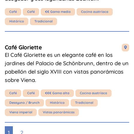
Café
Café
€€ Gama media
Cocina austríaca
Histórico
Tradicional
Café Gloriette

El Café Gloriette es un elegante café en los
jardines del Palacio de Schönbrunn, dentro de un
pabellón del siglo XVIII con vistas panorámicas
sobre Viena.
Café
Café
€€€ Gama alta
Cocina austríaca
Desayuno / Brunch
Histórico
Tradicional
Viena imperial
Vistas panorámicas
1
2