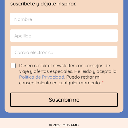
suscríbete y déjate inspirar.
N
o
m
Nombre
b
r
e
Apellido
*
C
N
o
o
r
m
r
b
A
Deseo recibir el newsletter con consejos de
e
r
c
viaje y ofertas especiales. He leído y acepto la
o
e
u
Política de Privacidad
. Puedo retirar mi
e
*
e
consentimiento en cualquier momento.
*
l
C
r
e
o
d
c
r
o
Suscribirme
t
r
R
r
e
G
ó
o
P
n
D
i
*
© 2026 MUVAMO