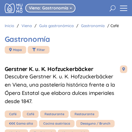
U
Viena: Gastronomía

Inicio
/
Viena
/
Guía gastronómica
/
Gastronomía
/
Café
Gastronomía
Mapa
Filter


Gerstner K. u. K. Hofzuckerbäcker

Descubre Gerstner K. u. K. Hofzuckerbäcker
en Viena, una pastelería histórica frente a la
Ópera Estatal que elabora dulces imperiales
desde 1847.
Café
Café
Restaurante
Restaurante
€€€ Gama alta
Cocina austríaca
Desayuno / Brunch