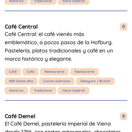
Histórico
Tradicional
Viena imperial
Café Central

Café Central: el café vienés más
emblemático, a pocos pasos de la Hofburg.
Pastelería, platos tradicionales y café en un
marco histórico y elegante.
Café
Café
Restaurante
Restaurante
€€€ Gama alta
Cocina austríaca
Desayuno / Brunch
Histórico
Tradicional
Viena imperial
Café Demel

El Café Demel, pastelería imperial de Viena
desde 1786, con tartas artesanales, chocolates