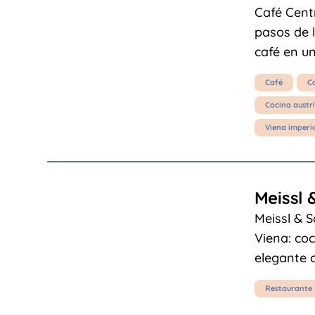
Café Cent
pasos de l
café en un
Café
C
Cocina austr
Viena imperi
Meissl 
Meissl & S
Viena: coc
elegante c
Restaurante