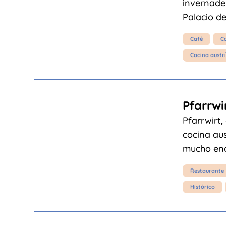
invernader
Palacio d
Café
C
Cocina austr
Pfarrwi
Pfarrwirt,
cocina aus
mucho enc
Restaurante
Histórico