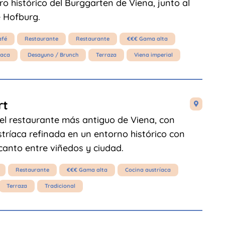
o histórico del Burggarten de Viena, junto al
e Hofburg.
afé
Restaurante
Restaurante
€€€ Gama alta
íaca
Desayuno / Brunch
Terraza
Viena imperial
rt

 el restaurante más antiguo de Viena, con
tríaca refinada en un entorno histórico con
anto entre viñedos y ciudad.
Restaurante
€€€ Gama alta
Cocina austríaca
Terraza
Tradicional