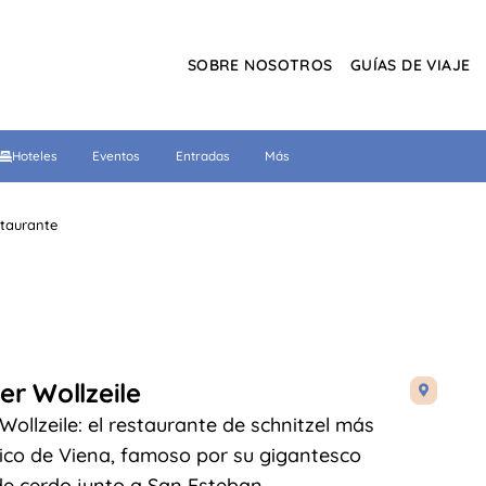
SOBRE NOSOTROS
GUÍAS DE VIAJE
Hoteles
Eventos
Entradas
Más
taurante
ler Wollzeile

 Wollzeile: el restaurante de schnitzel más
co de Viena, famoso por su gigantesco
de cerdo junto a San Esteban.