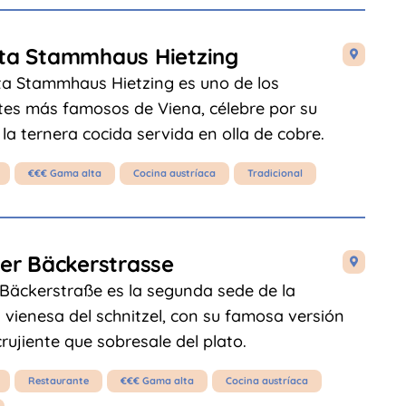
tta Stammhaus Hietzing

tta Stammhaus Hietzing es uno de los
tes más famosos de Viena, célebre por su
, la ternera cocida servida en olla de cobre.
€€€ Gama alta
Cocina austríaca
Tradicional
ler Bäckerstrasse

 Bäckerstraße es la segunda sede de la
n vienesa del schnitzel, con su famosa versión
rujiente que sobresale del plato.
Restaurante
€€€ Gama alta
Cocina austríaca