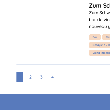
Zum Sc
Zum Schwa
bar de vin
nouveau y
Bar
Re
Desayuno / B
Viena imperi
1
2
3
4