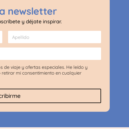
a newsletter
críbete y déjate inspirar.
Apellido
s de viaje y ofertas especiales. He leído y
 retirar mi consentimiento en cualquier
cribirme