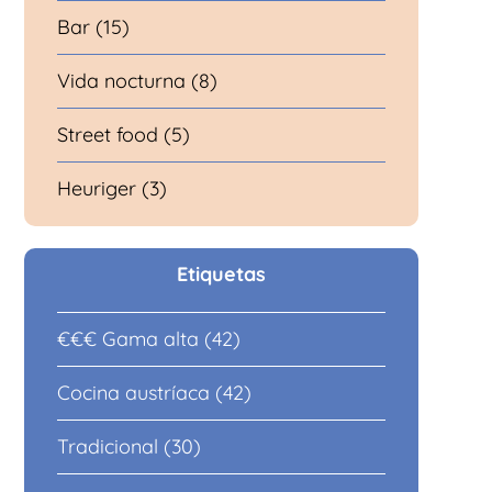
Bar (15)
Vida nocturna (8)
Street food (5)
Heuriger (3)
Etiquetas
€€€ Gama alta (42)
Cocina austríaca (42)
Tradicional (30)