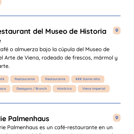
staurant del Museo de Historia

e
afé o almuerza bajo la cúpula del Museo de
el Arte de Viena, rodeado de frescos, mármol y
arte.
afé
Restaurante
Restaurante
€€€ Gama alta
íaca
Desayuno / Brunch
Histórico
Viena imperial
rie Palmenhaus

rie Palmenhaus es un café-restaurante en un