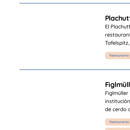
Plachu
El Plachu
restauran
Tafelspitz
Restaurante
Figlmül
Figlmüller
institució
de cerdo c
Restaurante