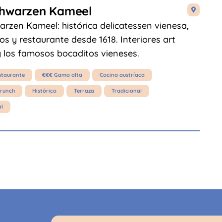
hwarzen Kameel

rzen Kameel: histórica delicatessen vienesa,
os y restaurante desde 1618. Interiores art
 los famosos bocaditos vieneses.
staurante
€€€ Gama alta
Cocina austríaca
runch
Histórico
Terraza
Tradicional
al