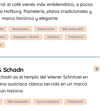
ral: el café vienés más emblemático, a pocos
a Hofburg. Pastelería, platos tradicionales y
 marco histórico y elegante.
afé
Restaurante
Restaurante
€€€ Gama alta
íaca
Desayuno / Brunch
Histórico
Tradicional
al
& Schadn

chadn es el templo del Wiener Schnitzel en
ina austríaca clásica servida en un marco
on historia.
€€€ Gama alta
Cocina austríaca
Tradicional