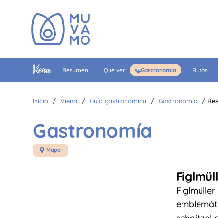
Viena
Resumen
Qué ver
Gastronomía
Rutas
Inicio
/
Viena
/
Guía gastronómica
/
Gastronomía
/
Res
Gastronomía
Mapa

Figlmül
Figlmüller
emblemáti
schnitzel 