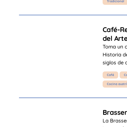
Tradicional
Café-Re
del Art
Toma un c
Historia d
siglos de 
Café
C
Cocina austr
Brasse
La Brasse