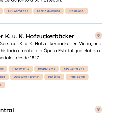
€€€ Gama alta
Cocina austríaca
Tradicional
r K. u. K. Hofzuckerbäcker

Gerstner K. u. K. Hofzuckerbäcker en Viena, una
 histórica frente a la Ópera Estatal que elabora
eriales desde 1847.
afé
Restaurante
Restaurante
€€€ Gama alta
íaca
Desayuno / Brunch
Histórico
Tradicional
al
ntral
