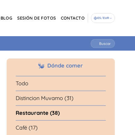
BLOG
SESIÓN DE FOTOS
CONTACTO
ES
/
EUR
Buscar
Dónde comer
Todo
Distincion Muvamo (31)
Restaurante (38)
Café (17)